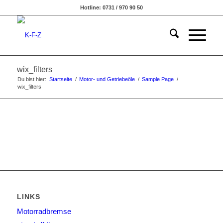
Hotline: 0731 / 970 90 50
wix_filters
Du bist hier:
Startseite
/
Motor- und Getriebeöle
/
Sample Page
/
wix_filters
LINKS
Motorradbremse