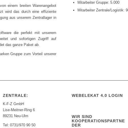
Mitarbeiter Gruppe: 5.000
r von einem breiten Warenangebot
Mitarbeiter Zentrale/Logistik: 
zt wird das durch eine effiziente
rgung aus unserem Zentrallager in
ftware die perfekt mit unserem
itet und sofortigen Zugriff auf
undet das ganze Paket ab.
starken Gruppe zum Vorteil unserer
ZENTRALE:
WEBELEKAT 4.0 LOGIN
K-F-Z GmbH
Lise-Meitner-Ring 6
89231 Neu-Ulm
WIR SIND
KOOPERATIONSPARTNE
DER
Tel: 0731/970 90 50