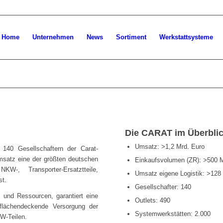
Home
Unternehmen
News
Sortiment
Werkstattsysteme
Die CARAT im Überbli
Umsatz: >1,2 Mrd. Euro
140 Gesellschaftern der Carat-
msatz eine der größten deutschen
Einkaufsvolumen (ZR): >500 M
W-, Transporter-Ersatztteile,
Umsatz eigene Logistik: >128
st.
Gesellschafter: 140
und Ressourcen, garantiert eine
Outlets: 490
flächendeckende Versorgung der
Systemwerkstätten: 2.000
W-Teilen.