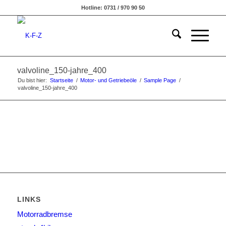
Hotline: 0731 / 970 90 50
valvoline_150-jahre_400
Du bist hier:
Startseite
/
Motor- und Getriebeöle
/
Sample Page
/
valvoline_150-jahre_400
LINKS
Motorradbremse