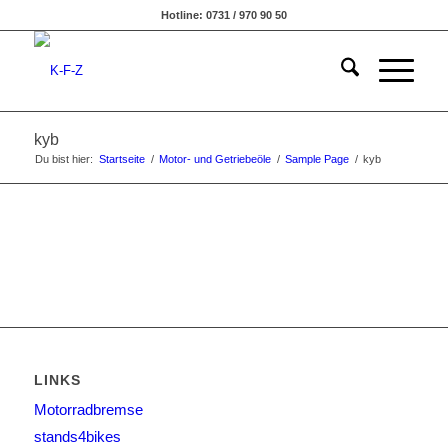
Hotline: 0731 / 970 90 50
kyb
Du bist hier:
Startseite
/
Motor- und Getriebeöle
/
Sample Page
/
kyb
LINKS
Motorradbremse
stands4bikes