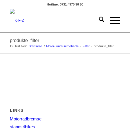
Hotline: 0731 / 970 90 50
produkte_filter
Du bist hier:
Startseite
/
Motor- und Getriebeöle
/
Filter
/
produkte_filter
LINKS
Motorradbremse
stands4bikes