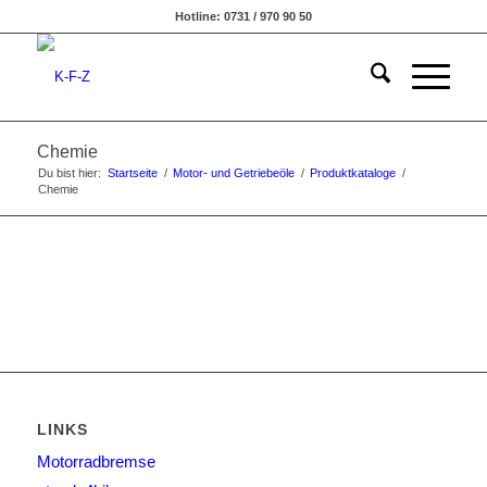
Hotline: 0731 / 970 90 50
Chemie
Du bist hier:
Startseite
/
Motor- und Getriebeöle
/
Produktkataloge
/
Chemie
LINKS
Motorradbremse