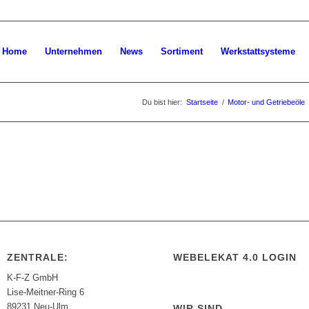
Home
Unternehmen
News
Sortiment
Werkstattsysteme
Du bist hier:
Startseite
/
Motor- und Getriebeöle
ZENTRALE:
WEBELEKAT 4.0 LOGIN
K-F-Z GmbH
Lise-Meitner-Ring 6
89231 Neu-Ulm
WIR SIND